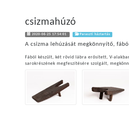
csizmahúzó
2020-06-25 17:54:01
Paraszti háztartás
A csizma lehúzását megkönnyítő, fából 
Fából készült, két rövid lábra erősített, V-alak
sarokrészének megfeszítésére szolgált, megkönn