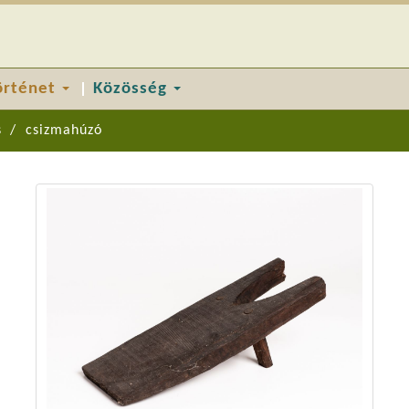
örténet
Közösség
s
csizmahúzó