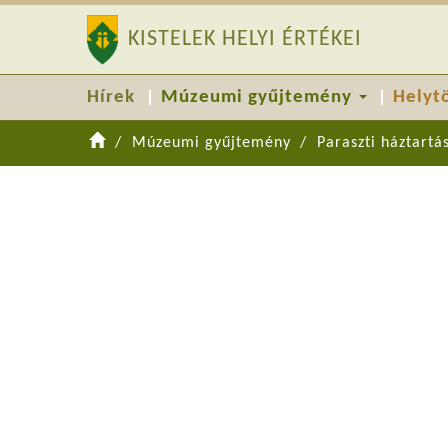
KISTELEK HELYI ÉRTÉKEI
Hírek
Múzeumi gyűjtemény
Helyt
Múzeumi gyűjtemény
Paraszti háztartá