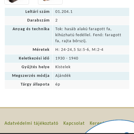
Leltári szám
01.204.1
Darabszám
2
Anyag és technika
Tok: hasáb alakú faragott fa,
kihúzhatú fedéllel. Fenő: faragott
fa, rajta bőrszíj.
Méretek
H: 24-24,5 Sz:5-6, M:2-4
Keletkezési idő
1930 - 1940
Gyűjtés helye
Kistelek
Megszerzés módja
Ajándék
Tárgy állapota
ép
Adatvédelmi tájékoztató
Kapcsolat
Keresés