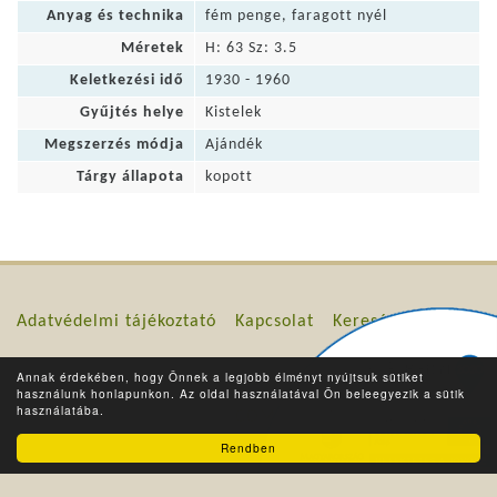
Anyag és technika
fém penge, faragott nyél
Méretek
H: 63 Sz: 3.5
Keletkezési idő
1930 - 1960
Gyűjtés helye
Kistelek
Megszerzés módja
Ajándék
Tárgy állapota
kopott
Adatvédelmi tájékoztató
Kapcsolat
Keresés
Copyright © 2026 Kárpátia Kincsesház Kistelek
Annak érdekében, hogy Önnek a legjobb élményt nyújtsuk sütiket
Nonprofit Kft.
használunk honlapunkon. Az oldal használatával Ön beleegyezik a sütik
használatába.
Powered by
COMTRANS Kft.
Rendben