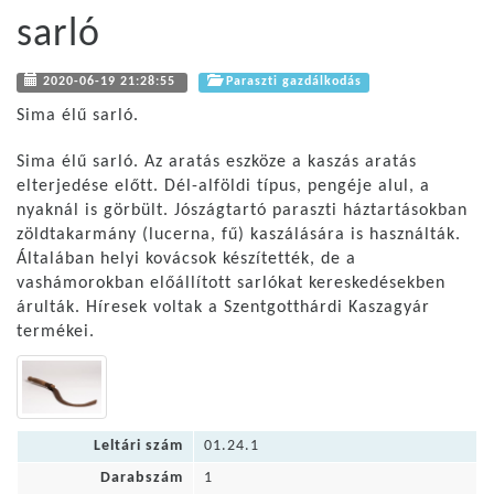
sarló
2020-06-19 21:28:55
Paraszti gazdálkodás
Sima élű sarló.
Sima élű sarló. Az aratás eszköze a kaszás aratás
elterjedése előtt. Dél-alföldi típus, pengéje alul, a
nyaknál is görbült. Jószágtartó paraszti háztartásokban
zöldtakarmány (lucerna, fű) kaszálására is használták.
Általában helyi kovácsok készítették, de a
vashámorokban előállított sarlókat kereskedésekben
árulták. Híresek voltak a Szentgotthárdi Kaszagyár
termékei.
Leltári szám
01.24.1
Darabszám
1